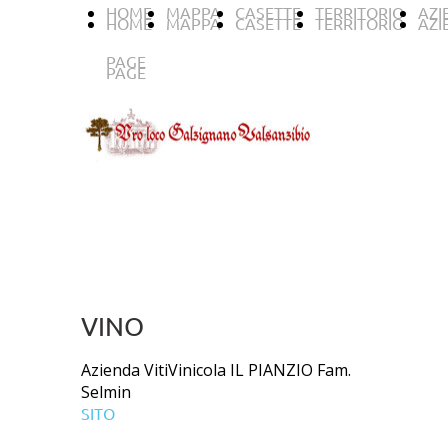
HOME
MAPPA
CASETTE
TERRITORIO
AZI
HOME
MAPPA
CASETTE
TERRITORIO
AZI
PAGE
PAGE
VINO
Azienda VitiVinicola IL PIANZIO Fam.
Selmin
SITO