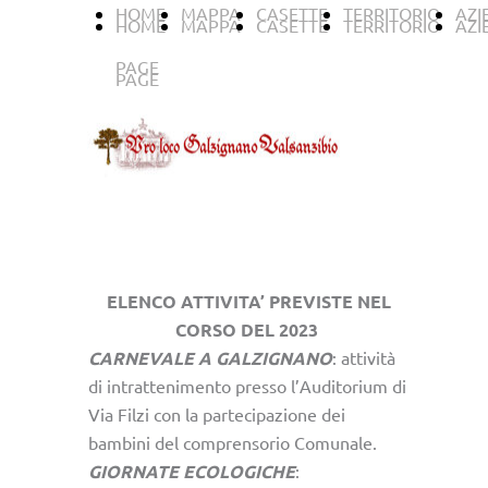
HOME
MAPPA
CASETTE
TERRITORIO
AZI
HOME
MAPPA
CASETTE
TERRITORIO
AZI
PAGE
PAGE
ELENCO ATTIVITA’ PREVISTE NEL
CORSO DEL 2023
CARNEVALE A GALZIGNANO
: attività
di intrattenimento presso l’Auditorium di
Via Filzi con la partecipazione dei
bambini del comprensorio Comunale.
GIORNATE ECOLOGICHE
: